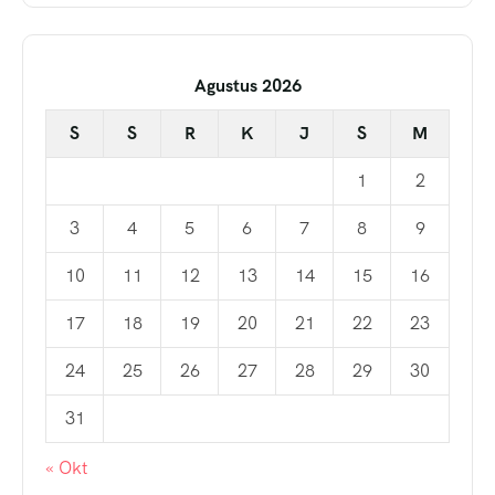
Agustus 2026
S
S
R
K
J
S
M
1
2
3
4
5
6
7
8
9
10
11
12
13
14
15
16
17
18
19
20
21
22
23
24
25
26
27
28
29
30
31
« Okt