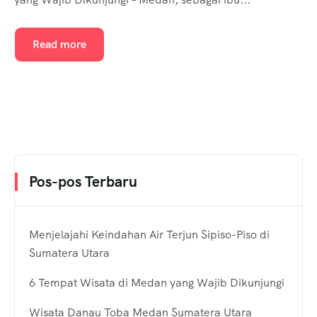
Read more
Pos-pos Terbaru
Menjelajahi Keindahan Air Terjun Sipiso-Piso di
Sumatera Utara
6 Tempat Wisata di Medan yang Wajib Dikunjungi
Wisata Danau Toba Medan Sumatera Utara