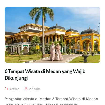
6 Tempat Wisata di Medan yang Wajib
Dikunjungi
Artikel
admin
Pengantar Wisata di Medan 6 Tempat Wisata di Medan
yang Wajib Dikunjungi – Medan, sebagai ibu...