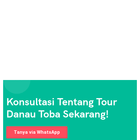
Konsultasi Tentang Tour
Danau Toba Sekarang!
Tanya via WhatsApp