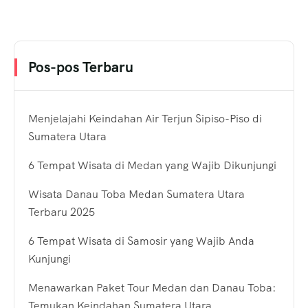
Pos-pos Terbaru
Menjelajahi Keindahan Air Terjun Sipiso-Piso di
Sumatera Utara
6 Tempat Wisata di Medan yang Wajib Dikunjungi
Wisata Danau Toba Medan Sumatera Utara
Terbaru 2025
6 Tempat Wisata di Samosir yang Wajib Anda
Kunjungi
Menawarkan Paket Tour Medan dan Danau Toba:
Temukan Keindahan Sumatera Utara