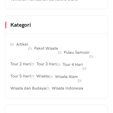
Kategori
Artikel
Paket Wisata
Pulau Samosir
Tour 2 Hari
Tour 3 Hari
Tour 4 Hari
Tour 5 Hari
Wisata
Wisata Alam
Wisata dan Budaya
Wisata Indonesia