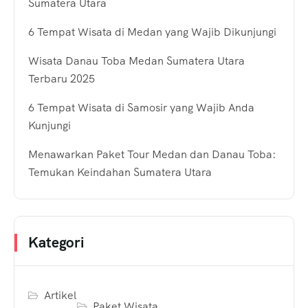
Sumatera Utara
6 Tempat Wisata di Medan yang Wajib Dikunjungi
Wisata Danau Toba Medan Sumatera Utara
Terbaru 2025
6 Tempat Wisata di Samosir yang Wajib Anda
Kunjungi
Menawarkan Paket Tour Medan dan Danau Toba:
Temukan Keindahan Sumatera Utara
Kategori
Artikel
Paket Wisata