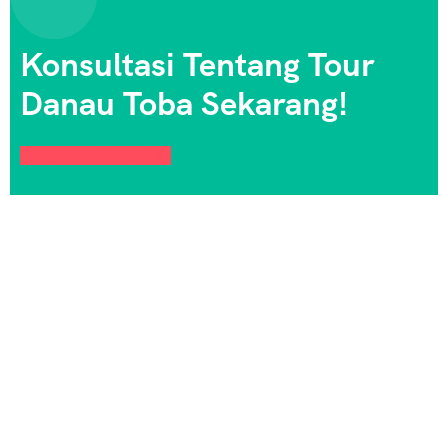
Konsultasi Tentang Tour
Danau Toba Sekarang!
Tanya via WhatsApp
Aulia
Tour Medan
adalah agen wisata terpercaya yang
menawarkan paket tour terbaik ke Danau Toba,