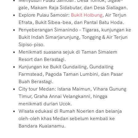
Menyusuri Pulau Samosir: Desa Tomok, Sigale-
gale, Makam Raja Sidabutar, dan Desa Siallagan.
Explore Pulau Samosir:
Bukit Holbung
, Air Terjun
Efrata, Bukit Sibea-bea, dan Pantai Batu Hoda.
Penyeberangan Simanindo – Tigaras, kunjungan ke
Bukit Indah Simarjarunjung, Tongging & Air Terjun
Sipiso-piso.
Menikmati suasana sejuk di Taman Simalem
Resort dan Berastagi.
Kunjungan ke Bukit Gundailing, Gundailing
Farmstead, Pagoda Taman Lumbini, dan Pasar
Buah Berastagi.
City tour Medan: Istana Maimun, Vihara Gunung
Timur, Graha Annai Velangkanni, hingga
menikmati durian Ucok.
Wisata edukasi di Rumah Noerlen dan belanja
oleh-oleh khas Medan sebelum kembali ke
Bandara Kualanamu.